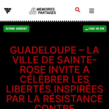
Devenir Adhérent
Faire un Don
GUADELOUPE – LA
VILLE DE SAINTE-
ROSE INVITE A
CÉLÉBRER LES
LIBERTÉS INSPIRÉES
PAR LA RÉSISTANCE
CONTRE