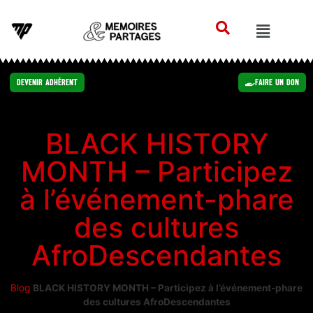
Devenir Adhérent
Faire un Don
BLACK HISTORY
MONTH – Participez
à l’événement-phare
des cultures
AfroDescendantes
Blog
BLACK HISTORY MONTH – Participez à l’événement-phare
des cultures AfroDescendantes