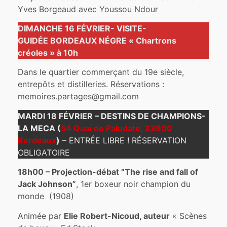
Yves Borgeaud avec Youssou Ndour
DIMANCHE 16 FÉVRIER- VISITE-
GUIDÉE
BORDEAUX NÉGRE
« Chartrons
créoles » à 10h
Dans le quartier commerçant du 19e siècle,
entrepôts et distilleries. Réservations :
memoires.partages@gmail.com
MARDI 18 FÉVRIER – DESTINS DE CHAMPIONS-
LA MECA (
54 Quai de Paludate, 33800
Bordeaux
)
– ENTRÉE LIBRE ! RÉSERVATION
OBLIGATOIRE
18h00 – Projection-débat “The rise and fall of
Jack Johnson”
, 1er boxeur noir champion du
monde (1908)
Animée par
Elie Robert-Nicoud, auteur
« Scènes