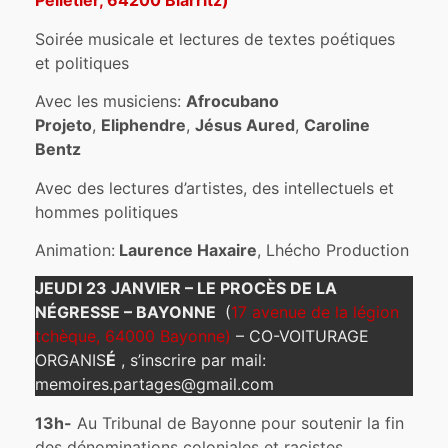
Pelletier, 64200 Biarritz)
Soirée musicale et lectures de textes poétiques
et politiques
Avec les musiciens:
Afrocubano
Projeto
,
Eliphendre
,
Jésus Aured
,
Caroline
Bentz
Avec des lectures d’artistes, des intellectuels et
hommes politiques
Animation:
Laurence Haxaire
, Lhécho Production
JEUDI 23 JANVIER – LE PROCÈS DE LA
NÉGRESSE – BAYONNE
(
17 avenue de la légion
tchèque, 64000 Bayonne)
– CO-VOITURAGE
ORGANIS
É
, s’inscrire par mail:
memoires.partages@gmail.com
13h-
Au Tribunal de Bayonne pour soutenir la fin
des dénominations coloniales et racistes