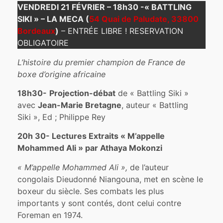
VENDREDI 21 FÉVRIER – 18h30 -« BATTLING
SIKI » – LA MECA (
54 Quai de Paludate, 33800
Bordeaux
)
– ENTRÉE LIBRE ! RESERVATION
OBLIGATOIRE
L’histoire du premier champion de France de
boxe d’origine africaine
18h30-
Projection-débat
de « Battling Siki »
avec
Jean-Marie Bretagne
, auteur « Battling
Siki », Ed ; Philippe Rey
20h 30- Lectures Extraits « M’appelle
Mohammed Ali » par Athaya Mokonzi
« M’appelle Mohammed Ali »,
de l’auteur
congolais Dieudonné Niangouna, met en scène le
boxeur du siècle. Ses combats les plus
importants y sont contés, dont celui contre
Foreman en 1974.