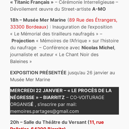
« Titanic Français »
– Cérémonie Interreligieuse –
Dévoilement œuvre du Street-artiste
A-MO
18h – Musée Mer Marine
(
89 Rue des Étrangers,
33300 Bordeaux
) : Inauguration de l’exposition
« Le Mémorial des tirailleurs naufragés » –
Projection
« Mémoires de l’Afrique » sur l’histoire
du naufrage – Conférence avec
Nicolas Michel
,
journaliste et auteur « Le Chant Noir des
Baleines »
EXPOSITION PRÉSENTÉE
jusqu’au 26 janvier au
Musée Mer Marine
MERCREDI 22 JANVIER – « LE PROCÈS DE LA
NÉGRESSE » – BIARRITZ
– CO-VOITURAGE
ORGANIS
É
, s’inscrire par mail:
memoires.partages@gmail.com
20h – Salle du Théâtre du Versant (
11, rue