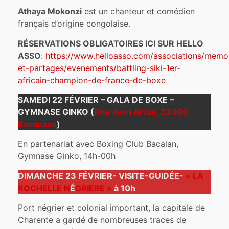
Athaya Mokonzi
est un chanteur et comédien
français d’origine congolaise.
RÉSERVATIONS OBLIGATOIRES ICI
SUR HELLO
ASSO
:
https://www.helloasso.com/associations/memo
et-partages/evenements/battling-siki-1er-
africain-champion-de-france-de-boxe
SAMEDI 22 FÉVRIER – GALA DE BOXE –
GYMNASE GINKO (
Rue Jean Artus, 33300
Bordeaux
)
En partenariat avec Boxing Club Bacalan,
Gymnase Ginko, 14h-00h
DIMANCHE 23 FÉVRIER- VISITE-GUIDÉE-
« LA
ROCHELLE N
É
GRIERE »
à 10h
Port négrier et colonial important, la capitale de
Charente a gardé de nombreuses traces de