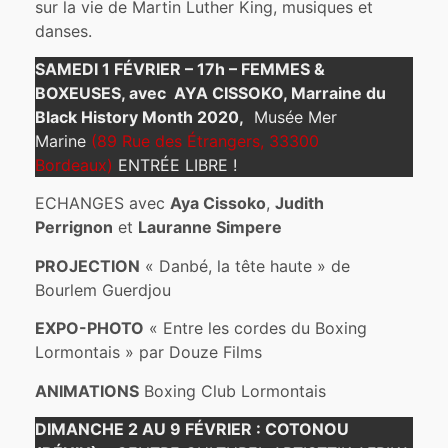
sur la vie de Martin Luther King, musiques et
danses.
SAMEDI 1 FÉVRIER – 17h – FEMMES &
BOXEUSES, avec AYA CISSOKO, Marraine du
Black History Month 2020,
Musée Mer
Marine
(89 Rue des Étrangers, 33300
Bordeaux)
ENTRÉE LIBRE !
ECHANGES avec
Aya Cissoko
,
Judith
Perrignon
et
Lauranne Simpere
PROJECTION
« Danbé, la tête haute » de
Bourlem Guerdjou
EXPO-PHOTO
« Entre les cordes du Boxing
Lormontais » par Douze Films
ANIMATIONS
Boxing Club Lormontais
DIMANCHE 2 AU 9 FÉVRIER : COTONOU