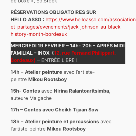
de boxe », Ed.Stock
RÉSERVATIONS OBLIGATOIRES SUR
HELLO ASSO :
https://www.helloasso.com/associatio
et-partages/evenements/jack-johnson-au-black-
history-month-bordeaux
MERCREDI 19 FEVRIER – 14h- 20h – APRÉS MIDI
FAMILIAL – INOX (
12, rue Fernand Philippart,
Bordeaux)
– ENTRÉE LIBRE !
14h
–
Atelier peinture
avec l’artiste-
peintre
Mikou Rootsboy
15h- Contes
avec
Nirina Ralantoaritsimba
,
auteure Malgache
17h – Contes avec Cheikh Tijaan Sow
18h
–
Atelier peinture et percussions
avec
l’artiste-peintre
Mikou Rootsboy