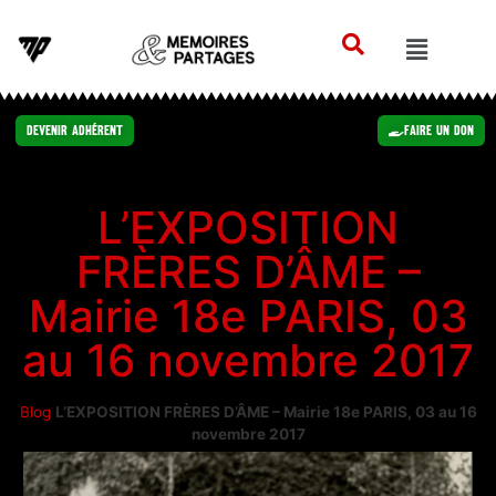
Devenir Adhérent
Faire un Don
L’EXPOSITION
FRÈRES D’ÂME –
Mairie 18e PARIS, 03
au 16 novembre 2017
Blog
L’EXPOSITION FRÈRES D’ÂME – Mairie 18e PARIS, 03 au 16
novembre 2017