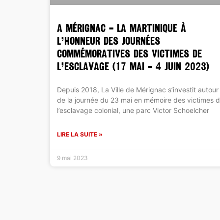
A MÉRIGNAC – La Martinique à
l’honneur des journées
commémoratives des victimes de
l’esclavage (17 mai – 4 juin 2023)
Depuis 2018, La Ville de Mérignac s’investit autour
de la journée du 23 mai en mémoire des victimes 
l’esclavage colonial, une parc Victor Schoelcher
LIRE LA SUITE »
9 mai 2023