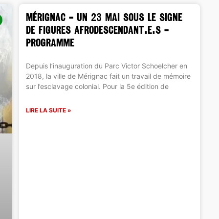
MÉRIGNAC – Un 23 mai sous le signe
de figures Afrodescendant.e.s –
Programme
Depuis l’inauguration du Parc Victor Schoelcher en
2018, la ville de Mérignac fait un travail de mémoire
sur l’esclavage colonial. Pour la 5e édition de
LIRE LA SUITE »