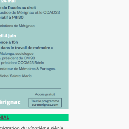
NIAL
igration du vingtième siècle.