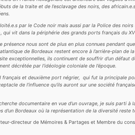
buts de la traite et de l’esclavage des noirs, des
africain.e.
éens.
loité.e.s
par le Code noir mais aussi par la Police des noirs
, qui vit dans la périphérie des grands ports français du
XVI
te présence nous sont de plus en plus connues pendant qu
satlantique
de
B
ordeaux
restent
encore à
l’arrière
-plan de l
site
exceptionnelles
,
ils
continuent
de
souffrir
d’un
défaut
d
ement
décrétée
par
l’idéologie
coloniale
de
l’époque
.
al
français
et
deuxième
port
négrier
, qui
fut
la
principale
po
ceptacle
de
l’influence
qu’ils
auront
sur
une
société
français
echerche documentaire en vue d’un ouvrage, je suis parti à 
d’un Bordeaux où la représentation de la diversité reste t
ateur-directeur de Mémoires & Partages et Membre du consei