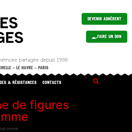
Devenir Adhérent
Faire un Don
mémoire partagée depuis 1998
HELLE – LE HAVRE – PARIS
GES & RÉSISTANCES
CONTACTS
e de figures
ramme
Programme