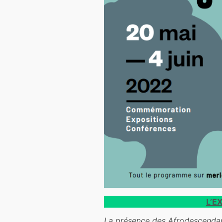
L’E
L
a présence des
A
frodescendan