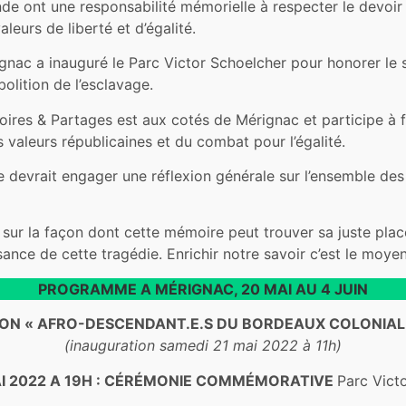
de ont une responsabilité mémorielle à respecter le devoi
aleurs de liberté et d’égalité.
ignac a inauguré le Parc Victor Schoelcher pour honorer le 
olition de l’esclavage.
ires & Partages est aux cotés de Mérignac et participe à f
s valeurs républicaines et du combat pour l’égalité.
née devrait engager une réflexion générale sur l’ensemble de
r sur la façon dont cette mémoire peut trouver sa juste pla
ance de cette tragédie. Enrichir notre savoir c’est le moyen 
PROGRAMME A MÉRIGNAC, 20 MAI AU 4 JUIN
ITION « AFRO-DESCENDANT.E.S DU BORDEAUX COLONIAL
(inauguration samedi 21 mai 2022 à 11h)
AI 2022 A 19H : CÉRÉMONIE COMMÉMORATIVE
Parc Vict