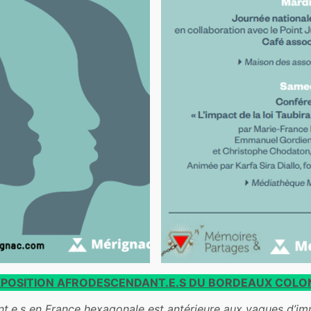
XPOSITION AFRODESCENDANT.E.S DU BORDEAUX COLO
t.e.s
en
F
rance hexagonale est antérieure aux vagues d’imm