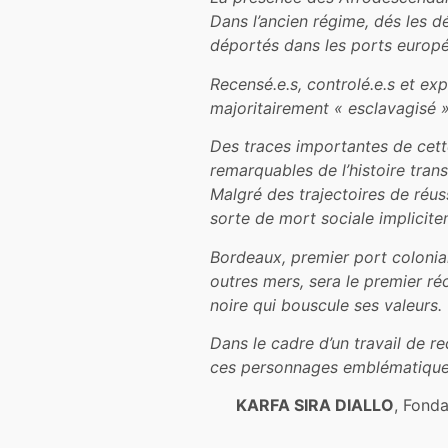
Dans l’ancien régime, dés les dé
déportés dans les ports europ
R
ecensé.e.s
,
controlé.e.s
et
exp
majoritairement « esclavagisé »
Des traces importantes de cet
remarquables
de
l’histoire
tran
M
algré des
trajectoires
de
réus
sorte
de mort
sociale
implicit
Bordeaux, premier port coloni
outres
mers
, sera le premier
ré
noire qui
bouscule
ses
valeurs
.
Dans le cadre d’un travail de r
ces personnages emblématiques 
KARFA SIRA DIALLO
, Fond