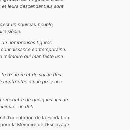
s
et leurs
descendant.e.s
sont
 c’est un nouveau peuple,
II
e siècle.
e
de
nombreuses
figures
a
connaissance
contemporaine
.
e
mémoire
qui
manifeste
une
rte
d’entrée
et de sortie des
e
confrontée
à
une
présence
la rencontre de quelques uns de
oujours un défi.
l d’orientation de la Fondation
pour la Mémoire de l’Esclavage