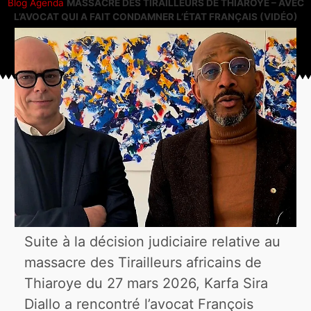
Blog
Agenda
MASSACRE DES TIRAILLEURS DE THIAROYE – AVEC
L’AVOCAT QUI A FAIT CONDAMNER L’ÉTAT FRANÇAIS (VIDÉO)
Suite à la décision judiciaire relative au
massacre des Tirailleurs africains de
Thiaroye du 27 mars 2026, Karfa Sira
Diallo a rencontré l’avocat François