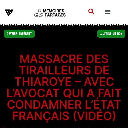
Devenir Adhérent
Faire un Don
MASSACRE DES
TIRAILLEURS DE
THIAROYE – AVEC
L’AVOCAT QUI A FAIT
CONDAMNER L’ÉTAT
FRANÇAIS (VIDÉO)