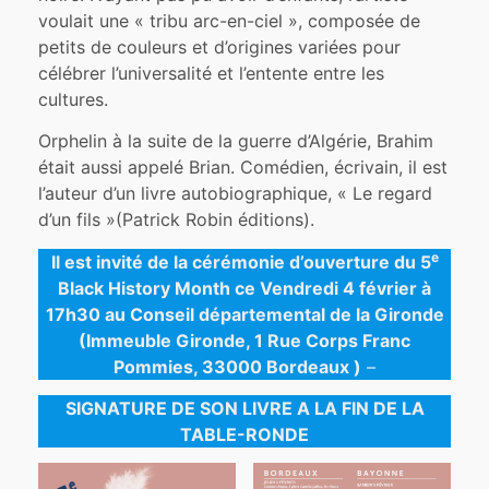
voulait une « tribu arc-en-ciel », composée de
petits de couleurs et d’origines variées pour
célébrer l’universalité et l’entente entre les
cultures.
Orphelin à la suite de la guerre d’Algérie, Brahim
était aussi appelé Brian. Comédien, écrivain, il est
l’auteur d’un livre autobiographique, « Le regard
d’un fils »(Patrick Robin éditions).
e
Il est invité de la cérémonie d’ouverture du 5
Black History Month ce Vendredi 4 février à
17h30 au Conseil départemental de la Gironde
(Immeuble Gironde, 1 Rue Corps Franc
Pommies, 33000 Bordeaux )
–
SIGNATURE DE SON LIVRE A LA FIN DE LA
TABLE-RONDE