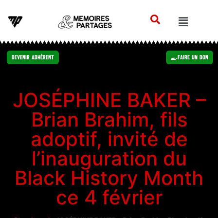
Devenir Adhérent
Faire un Don
JOSÉPHINE BAKER –
Brian Brahim, fils
adoptif, invité de
l’inauguration du
Black History Month
ce 4 février