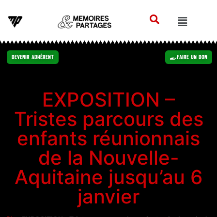
Devenir Adhérent
Faire un Don
EXPOSITION –
Tristes parcours des
enfants réunionnais
de la Nouvelle-
Aquitaine jusqu’au 6
janvier