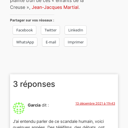
plainte d’un de ces « enfants de la
Creuse »,
Jean-Jacques Martial
.
Partager sur vos réseaux :
Facebook
Twitter
LinkedIn
WhatsApp
E-mail
Imprimer
3 réponses
13 décembre 2021 à 11h43
Garcia
dit :
J’ai entendu parler de ce scandale humain, voici
quelques années. Des téléfilms, des débats, ont