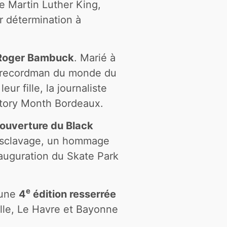
e Martin Luther King,
r détermination à
Roger Bambuck
. Marié à
ais recordman du monde du
ur fille, la journaliste
istory Month Bordeaux.
d’ouverture du Black
l’esclavage, un hommage
nauguration du Skate Park
e
 une
4
édition resserrée
lle, Le Havre et Bayonne