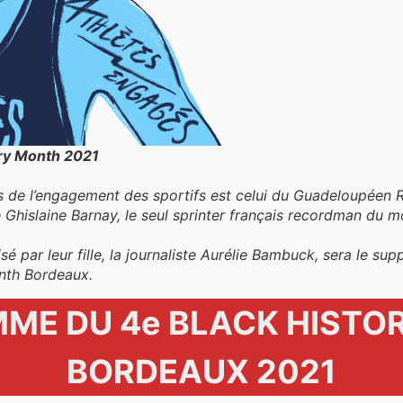
ory Month 2021
es de l’engagement des sportifs est celui du Guadeloupéen
Ghislaine Barnay, le seul sprinter français recordman du 
é par leur fille, la journaliste Aurélie Bambuck, sera le supp
nth Bordeaux.
ME DU 4e BLACK HISTO
BORDEAUX 2021