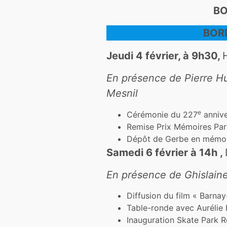
BO
BORD
Jeudi 4 février, à 9h30,
En présence de Pierre H
Mesnil
e
Cérémonie du 227
annive
Remise Prix Mémoires Par
Dépôt de Gerbe en mémoire
Samedi 6 février à 14h ,
En présence de Ghislain
Diffusion du film « Barn
Table-ronde avec Aurélie
Inauguration Skate Park