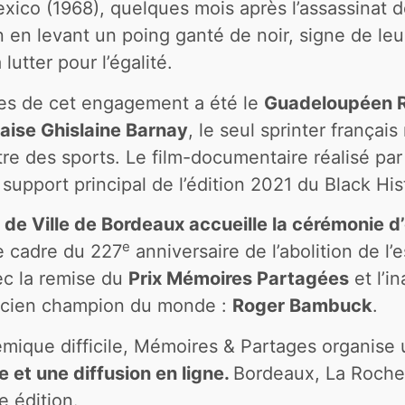
exico (1968), quelques mois après l’assassinat d
n en levant un poing ganté de noir, signe de leu
lutter pour l’égalité.
ges de cet engagement a été le
Guadeloupéen 
aise Ghislaine Barnay
, le seul sprinter franç
e des sports. Le film-documentaire réalisé par le
 support principal de l’édition 2021 du Black H
el de Ville de Bordeaux accueille la cérémonie 
e
le cadre du 227
anniversaire de l’abolition de 
ec la remise du
Prix Mémoires Partagées
et l’i
ncien champion du monde :
Roger Bambuck
.
émique difficile, Mémoires & Partages organise
e et une diffusion en ligne.
Bordeaux, La Roche
e édition.