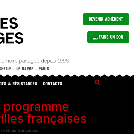
Devenir Adhérent
Faire un Don
mémoire partagée depuis 1998
HELLE – LE HAVRE – PARIS
GES & RÉSISTANCES
CONTACTS
 programme
lles françaises
 villes françaises