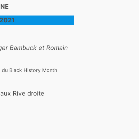
NNE
B2021
oger Bambuck et Romain
re du Black History Month
aux Rive droite