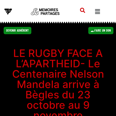
Devenir Adhérent
Faire un Don
LE RUGBY FACE A
L’APARTHEID- Le
Centenaire Nelson
Mandela arrive à
Bègles du 23
octobre au 9
novembre