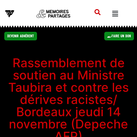
Devenir Adhérent
Faire un Don
Rassemblement de
soutien au Ministre
Taubira et contre les
dérives racistes/
Bordeaux jeudi 14
novembre (Depeche
AFP)