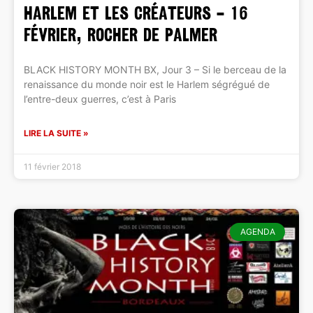
Harlem et les créateurs – 16
février, Rocher de Palmer
BLACK HISTORY MONTH BX, Jour 3 – Si le berceau de la
renaissance du monde noir est le Harlem ségrégué de
l’entre-deux guerres, c’est à Paris
LIRE LA SUITE »
11 février 2018
AGENDA