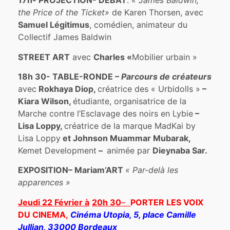
17h- PROJECTION-
DÉBAT
:
«
James Baldwin,
the Price of the Ticket
»
de Karen Thorsen, avec
Samuel Légitimus
, comédien, animateur du
Collectif James Baldwin
STREET ART
avec
Charles «
Mobilier urbain »
18h 30- TABLE-RONDE –
Parcours de créateurs
avec
Rokhaya Diop,
créatrice des « Urbidolls »
–
Kiara Wilson,
étudiante, organisatrice de la
Marche contre l’Esclavage des noirs en Lybie
–
Lisa Loppy,
créatrice de la marque MadKai by
Lisa Loppy
et Johnson Muammar Mubarak,
Kemet Development
–
animée par
Dieynaba Sar.
EXPOSITION
– Mariam’ART
« Par-delà les
apparences »
Jeudi 22 Février à
20h 30
–
PORTER LES VOIX
DU CINEMA,
Cinéma Utopia, 5, place Camille
Jullian, 33000 Bordeaux