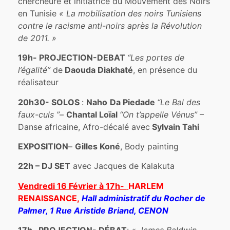
chercheure et initiatrice du Mouvement des Noirs
en Tunisie
« La mobilisation des noirs Tunisiens
contre le racisme anti-noirs après la Révolution
de 2011. »
19h- PROJECTION-DEBAT
“Les portes de
l’égalité”
de
Daouda Diakhaté
, en présence du
réalisateur
20h30- SOLOS
:
Naho
Da Piedade
“Le Bal des
faux-culs ”
–
Chantal Loïal
“On t’appelle Vénus”
–
Danse africaine, Afro-décalé avec
Sylvain Tahi
EXPOSITION
–
Gilles Koné
, Body painting
22h – DJ SET
avec Jacques de Kalakuta
Vendredi 16 Février à 17h-
HARLEM
RENAISSANCE,
Hall administratif du Rocher de
Palmer, 1 Rue Aristide Briand, CENON