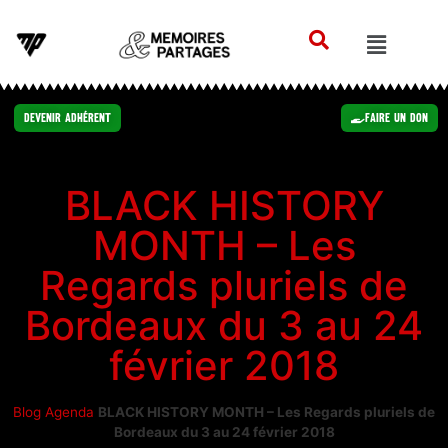
Devenir Adhérent
Faire un Don
BLACK HISTORY
MONTH – Les
Regards pluriels de
Bordeaux du 3 au 24
février 2018
Blog
Agenda
BLACK HISTORY MONTH – Les Regards pluriels de
Bordeaux du 3 au 24 février 2018