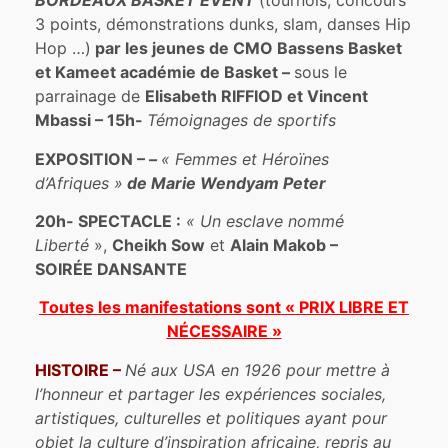
BORDEAUX BASKET EVENT
(tournois, concours
3 points, démonstrations dunks, slam, danses Hip
Hop …)
par les jeunes de CMO Bassens Basket
et Kameet académie de Basket –
sous le
parrainage de
Elisabeth RIFFIOD et Vincent
Mbassi –
15h-
Témoignages de sportifs
EXPOSITION
–
–
« Femmes et Héroïnes
d’Afriques »
de Marie Wendyam Peter
20h- SPECTACLE
:
« Un esclave nommé
Liberté
»,
Cheikh Sow
et
Alain Makob –
SOIRÉE DANSANTE
Toutes les manifestations sont « PRIX LIBRE ET
NÉCESSAIRE »
HISTOIRE –
Né aux USA en 1926 pour mettre à
l’honneur et partager les expériences sociales,
artistiques, culturelles et politiques ayant pour
objet la culture d’inspiration africaine, repris au