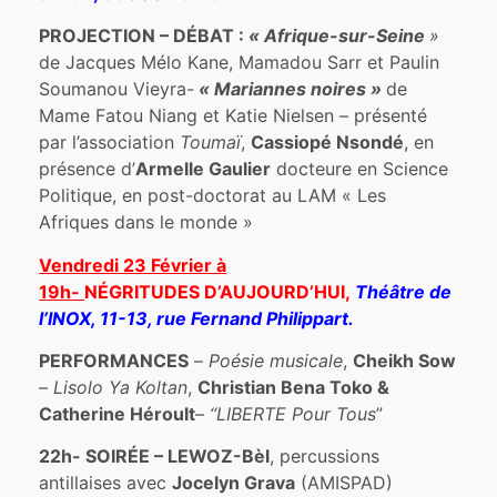
PROJECTION – DÉBAT
:
« Afrique-sur-Seine
»
de Jacques Mélo Kane, Mamadou Sarr et Paulin
Soumanou Vieyra-
« Mariannes noires »
de
Mame Fatou Niang et Katie Nielsen – présenté
par l’association
Toumaï
,
Cassiopé Nsondé
, en
présence d’
Armelle
Gaulier
docteure en Science
Politique, en post-doctorat au LAM « Les
Afriques dans le monde »
Vendredi 23 Février à
19h-
NÉGRITUDES
D’AUJOURD’HUI,
Théâtre de
l’INOX, 11-13, rue Fernand Philippart.
PERFORMANCES
–
Poésie musicale
,
Cheikh Sow
–
Lisolo Ya Koltan
,
Christian Bena Toko &
Catherine Héroult
–
“LIBERTE Pour Tous
”
22h- SOIRÉE – LEWOZ-Bèl
, percussions
antillaises avec
Jocelyn Grava
(AMISPAD)