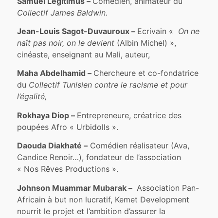
Samuel Légitimus –
Comédien, animateur du
Collectif James Baldwin.
Jean-Louis Sagot-Duvauroux –
Ecrivain «
On ne
naît pas noir, on le devient
(Albin Michel) »,
cinéaste, enseignant au Mali, auteur,
Maha Abdelhamid –
Chercheure et co-fondatrice
du
C
ollectif Tunisien contre le racisme et pour
l’égalité,
Rokhaya Diop –
Entrepreneure, créatrice des
poupées Afro « Urbidolls ».
Daouda Diakhaté –
Comédien réalisateur (Ava,
Candice Renoir…), fondateur de l’association
« Nos Rêves Productions ».
Johnson Muammar Mubarak –
Association Pan-
Africain à but non lucratif, Kemet Development
nourrit le projet et l’ambition d’assurer la