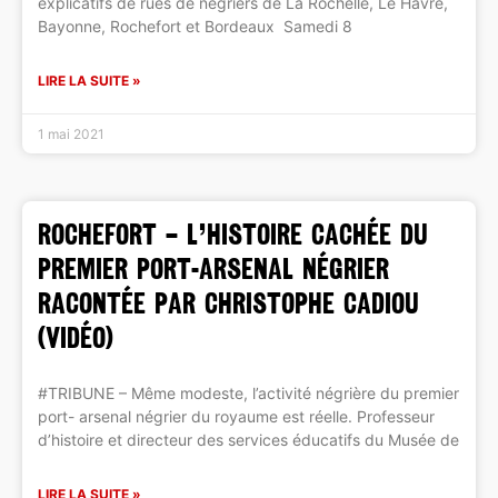
explicatifs de rues de négriers de La Rochelle, Le Havre,
Bayonne, Rochefort et Bordeaux Samedi 8
LIRE LA SUITE »
1 mai 2021
ROCHEFORT – L’histoire cachée du
premier port-arsenal négrier
racontée par Christophe Cadiou
(vidéo)
#TRIBUNE – Même modeste, l’activité négrière du premier
port- arsenal négrier du royaume est réelle. Professeur
d’histoire et directeur des services éducatifs du Musée de
LIRE LA SUITE »