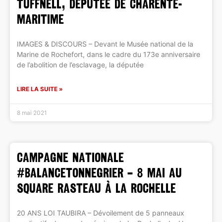
Tuffnell, Députée de Charente-
Maritime
IMAGES & DISCOURS – Devant le Musée national de la
Marine de Rochefort, dans le cadre du 173e anniversaire
de l’abolition de l’esclavage, la députée
LIRE LA SUITE »
8 mai 2021
CAMPAGNE NATIONALE
#BALANCETONNEGRIER – 8 mai au
Square Rasteau à la Rochelle
20 ANS LOI TAUBIRA – Dévoilement de 5 panneaux