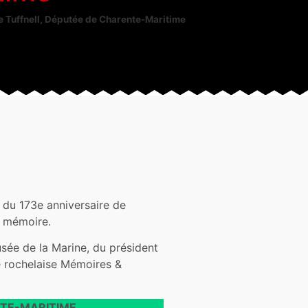
Tuffnell, Députée de Charente-Maritime
 du 173e anniversaire de
e mémoire.
sée de la Marine, du président
e rochelaise Mémoires &
NTE-MARITIME