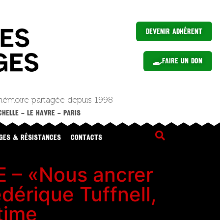
Devenir Adhérent
Faire un Don
mémoire partagée depuis 1998
HELLE – LE HAVRE – PARIS
GES & RÉSISTANCES
CONTACTS
– «Nous ancrer
dérique Tuffnell,
time