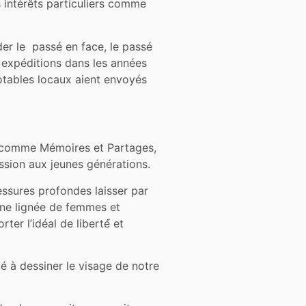
es intérêts particuliers comme
der le passé en face, le passé
’ expéditions dans les années
notables locaux aient envoyés
ons comme Mémoires et Partages,
ission aux jeunes générations.
essures profondes laisser par
une lignée de femmes et
er l’idéal de liberté́ et
ué à dessiner le visage de notre