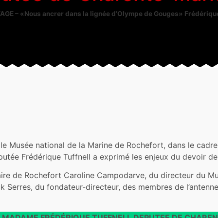
 – «Nous ancrer dans la lignée d’Olympe de Gouges» Frédérique 
 Musée national de la Marine de Rochefort, dans le cadre
éputée Frédérique Tuffnell a exprimé les enjeux du devoir d
aire de Rochefort Caroline Campodarve, du directeur du Mu
k Serres, du fondateur-directeur, des membres de l’antenn
 MADAME FRÉDÉRIQUE TUFFNELL DEPUTEE DE CHARE