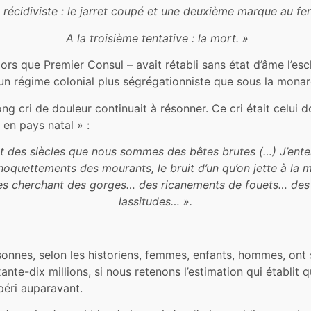
 récidiviste : le jarret coupé et une deuxième marque au fe
A la troisième tentative : la mort. »
ors que Premier Consul – avait rétabli sans état d’âme l’esc
r un régime colonial plus ségrégationniste que sous la monar
ong cri de douleur continuait à résonner. Ce cri était celui 
en pays natal » :
t des siècles que nous sommes des bêtes brutes (…) J’ente
 hoquettements des mourants, le bruit d’un qu’on jette à la
s cherchant des gorges… des ricanements de fouets… des f
lassitudes… ».
onnes, selon les historiens, femmes, enfants, hommes, ont su
nte-dix millions, si nous retenons l’estimation qui établit 
péri auparavant.