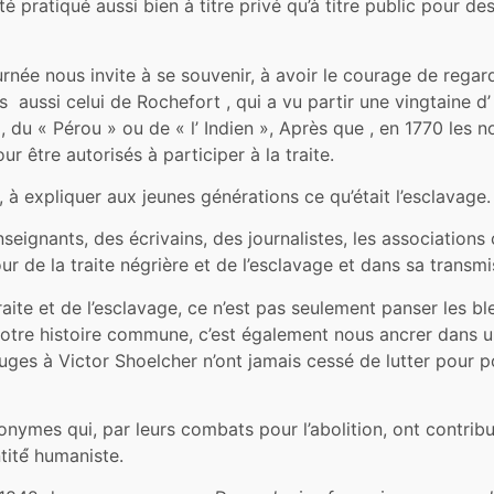
é pratiqué aussi bien à titre privé qu’à titre public pour d
née nous invite à se souvenir, à avoir le courage de regar
s aussi celui de Rochefort , qui a vu partir une vingtaine d
, du « Pérou » ou de « l’ Indien », Après que , en 1770 les 
r être autorisés à participer à la traite.
, à expliquer aux jeunes générations ce qu’était l’esclavage.
 enseignants, des écrivains, des journalistes, les associati
ur de la traite négrière et de l’esclavage et dans sa transm
aite et de l’esclavage, ce n’est pas seulement panser les bl
otre histoire commune, c’est également nous ancrer dans 
s à Victor Shoelcher n’ont jamais cessé de lutter pour port
nonymes qui, par leurs combats pour l’abolition, ont contrib
tité́ humaniste.