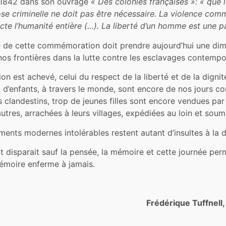
s 1842 dans son ouvrage
« Des colonies françaises »: « que l
 chose criminelle ne doit pas être nécessaire. La violence co
te l’humanité entière (…). La liberté d’un homme est une par
de cette commémoration doit prendre aujourd’hui une dime
os frontières dans la lutte contre les esclavages contempo
tion est achevé, celui du respect de la liberté et de la dign
 d’enfants, à travers le monde, sont encore de nos jours co
s clandestins, trop de jeunes filles sont encore vendues par
tres, arrachées à leurs villages, expédiées au loin et soumi
ents modernes intolérables restent autant d’insultes à la 
t disparait sauf la pensée, la mémoire et cette journée pe
émoire enferme à jamais.
Frédérique Tuffnell,