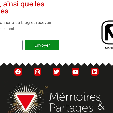
, ainsi que les
nés
onner à ce blog et recevoir
r e-mail.
Envoyer