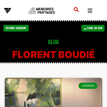
Devenir Adhérent
Faire un Don
Blog
FLORENT BOUDIÉ
AGENDA