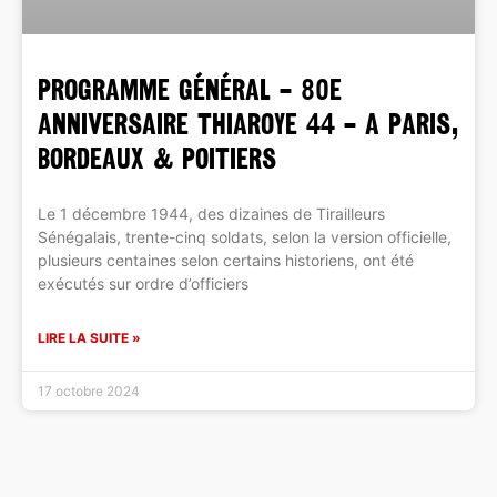
PROGRAMME GÉNÉRAL – 80e
ANNIVERSAIRE THIAROYE 44 – A PARIS,
BORDEAUX & POITIERS
Le 1 décembre 1944, des dizaines de Tirailleurs
Sénégalais, trente-cinq soldats, selon la version officielle,
plusieurs centaines selon certains historiens, ont été
exécutés sur ordre d’officiers
LIRE LA SUITE »
17 octobre 2024