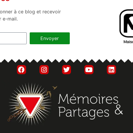
onner à ce blog et recevoir
r e-mail.
Envoyer