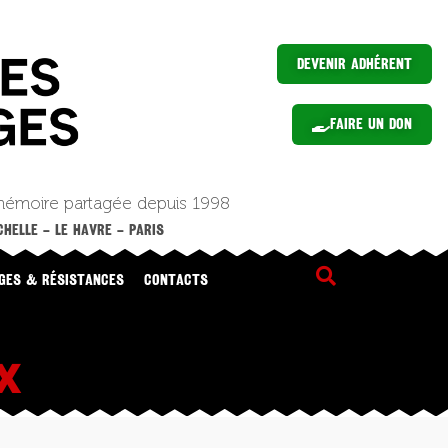
Devenir Adhérent
Faire un Don
mémoire partagée depuis 1998
HELLE – LE HAVRE – PARIS
GES & RÉSISTANCES
CONTACTS
X