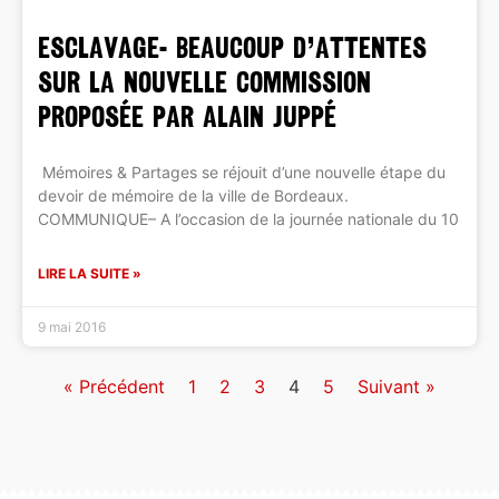
ESCLAVAGE- Beaucoup d’attentes
sur la nouvelle commission
proposée par Alain Juppé
Mémoires & Partages se réjouit d’une nouvelle étape du
devoir de mémoire de la ville de Bordeaux.
COMMUNIQUE– A l’occasion de la journée nationale du 10
LIRE LA SUITE »
9 mai 2016
« Précédent
1
2
3
4
5
Suivant »