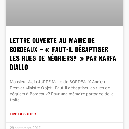
LETTRE OUVERTE AU MAIRE DE
BORDEAUX – « Faut-il débaptiser
les rues de négriers? » par Karfa
DIALLO
Monsieur Alain JUPPE Maire de BORDEAUX Ancien
Premier Ministre Objet: Faut-il débaptiser les rues de
négriers à Bordeaux? Pour une mémoire partagée de la
traite
LIRE LA SUITE »
28 septembre 2017