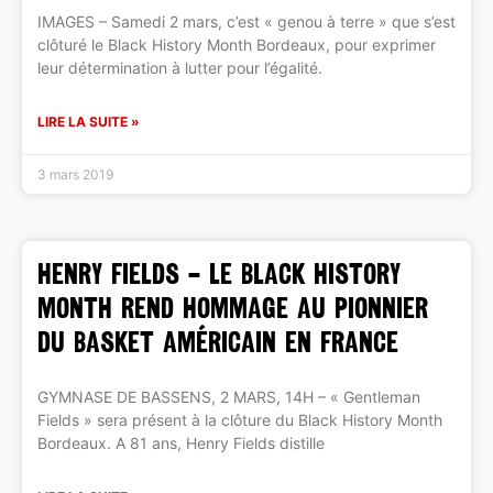
IMAGES – Samedi 2 mars, c’est « genou à terre » que s’est
clôturé le Black History Month Bordeaux, pour exprimer
leur détermination à lutter pour l’égalité.
LIRE LA SUITE »
3 mars 2019
HENRY FIELDS – Le Black History
Month rend hommage au pionnier
du basket américain en France
GYMNASE DE BASSENS, 2 MARS, 14H – « Gentleman
Fields » sera présent à la clôture du Black History Month
Bordeaux. A 81 ans, Henry Fields distille