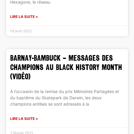
Hexagone, le réseau
LIRE LA SUITE »
19 avril 2022
BARNAY-BAMBUCK – Messages des
champions au Black History Month
(VIDÉO)
A l’occasion de la remise du prix Mémoires Partagées et
du baptême du Skatepark de Darwin, les deux
champions antillais se sont adressés à la
LIRE LA SUITE »
7 février 2021