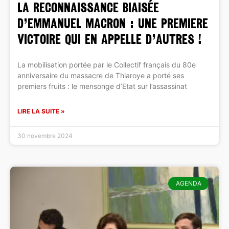
LA RECONNAISSANCE BIAISÉE
D’EMMANUEL MACRON : UNE PREMIERE
VICTOIRE QUI EN APPELLE D’AUTRES !
La mobilisation portée par le Collectif français du 80e
anniversaire du massacre de Thiaroye a porté ses
premiers fruits : le mensonge d’Etat sur l’assassinat
LIRE LA SUITE »
30 novembre 2024
AGENDA