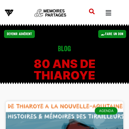
Devenir Adhérent
Faire un Don
Blog
80 ANS DE
THIAROYE
AGENDA