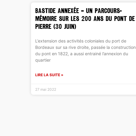
BASTIDE ANNEXÉE – Un parcours-
mémoire sur les 200 ans du Pont de
Pierre (30 juin)
L’extension des activités coloniales du port de
Bordeaux sur sa rive droite, passée la construction
du pont en 1822, a aussi entrainé l’annexion du
quartier
LIRE LA SUITE »
27 mai 2022