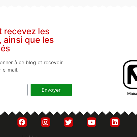
t recevez les
, ainsi que les
nés
onner à ce blog et recevoir
r e-mail.
Envoyer