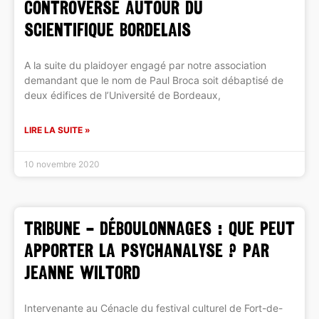
controverse autour du
scientifique bordelais
A la suite du plaidoyer engagé par notre association
demandant que le nom de Paul Broca soit débaptisé de
deux édifices de l’Université de Bordeaux,
LIRE LA SUITE »
10 novembre 2020
TRIBUNE – Déboulonnages : que peut
apporter la psychanalyse ? par
Jeanne Wiltord
Intervenante au Cénacle du festival culturel de Fort-de-