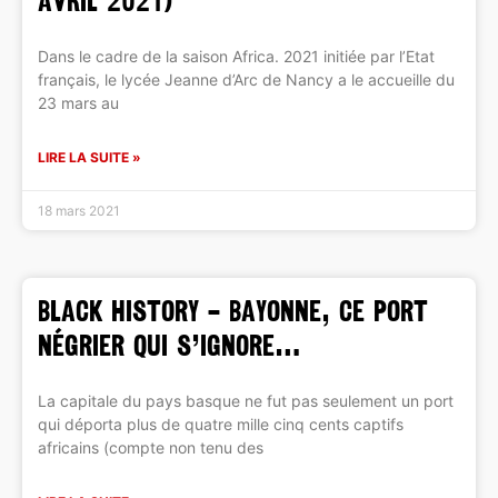
avril 2021)
Dans le cadre de la saison Africa. 2021 initiée par l’Etat
français, le lycée Jeanne d’Arc de Nancy a le accueille du
23 mars au
LIRE LA SUITE »
18 mars 2021
BLACK HISTORY – Bayonne, ce port
négrier qui s’ignore…
La capitale du pays basque ne fut pas seulement un port
qui déporta plus de quatre mille cinq cents captifs
africains (compte non tenu des