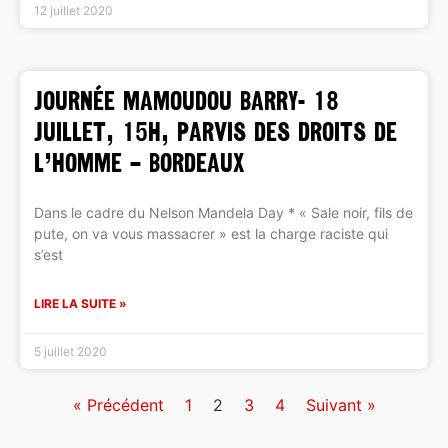
12 juillet 2020
JOURNÉE MAMOUDOU BARRY- 18
juillet, 15h, Parvis des droits de
l’homme – Bordeaux
Dans le cadre du Nelson Mandela Day * « Sale noir, fils de
pute, on va vous massacrer » est la charge raciste qui
s’est
LIRE LA SUITE »
5 juillet 2020
« Précédent
1
2
3
4
Suivant »