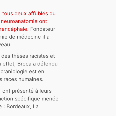
 tous deux affublés du
e neuroanatomie ont
inencéphale.
Fondateur
émie de médecine il a
veau.
 des thèses racistes et
n effet, Broca a défendu
 craniologie est en
es races humaines.
r, ont présenté à leurs
 l’action spécifique menée
e : Bordeaux, La