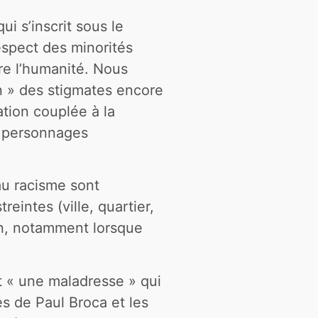
i s’inscrit sous le
espect des minorités
re l’humanité. Nous
n » des stigmates encore
ation couplée à la
s personnages
au racisme sont
reintes (ville, quartier,
n, notamment lorsque
t « une maladresse » qui
es de Paul Broca et les