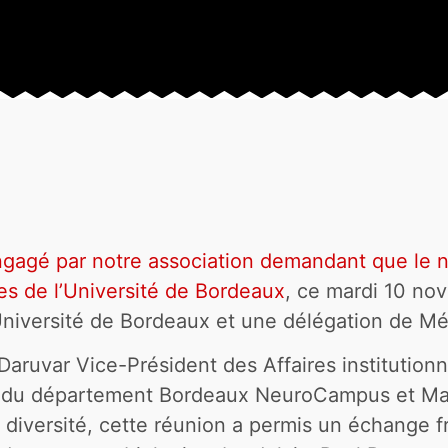
engagé par notre association demandant que le 
es de l’Université de Bordeaux
, ce mardi 10 no
’Université de Bordeaux et une délégation de M
Daruvar Vice-Président des Affaires institutio
ce du département Bordeaux NeuroCampus et Ma
t, diversité, cette réunion a permis un échange 