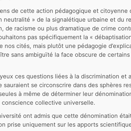
ens de cette action pédagogique et citoyenne qu
 neutralité » de la signalétique urbaine et du r
on, de racisme ou plus dramatique de crime cont
uhaitons pas spécifiquement la « débaptisatio
 de nos cités, mais plutôt une pédagogie d’explic
aître sans ambiguïté la face obscure de certain
eux ces questions liées à la discrimination et 
e sauraient se circonscrire dans des sphères rest
 seules à même de déterminer leur dénominatio
 conscience collective universelle.
niversité ont admis que cette dénomination étai
on prise uniquement sur les apports scientifiqu