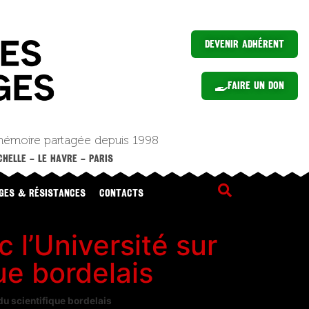
Devenir Adhérent
Faire un Don
mémoire partagée depuis 1998
HELLE – LE HAVRE – PARIS
GES & RÉSISTANCES
CONTACTS
l’Université sur
ue bordelais
u scientifique bordelais