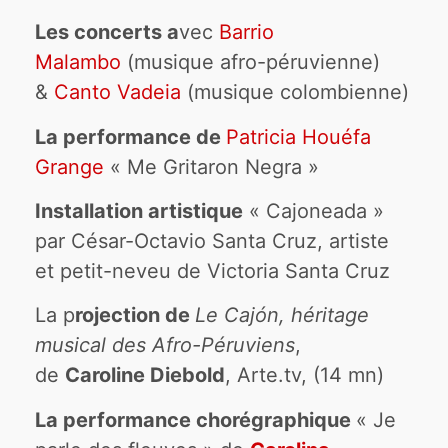
Les concerts a
vec
Barrio
Malambo
(musique afro-péruvienne)
&
Canto Vadeia
(musique colombienne)
La performance de
Patricia Houéfa
Grange
« Me Gritaron Negra »
Installation artistique
« Cajoneada »
par César-Octavio Santa Cruz, artiste
et petit-neveu de Victoria Santa Cruz
La p
rojection de
Le Cajón, héritage
musical des Afro-Péruviens
,
de
Caroline Diebold
, Arte.tv, (14 mn)
La performance chorégraphique
« Je