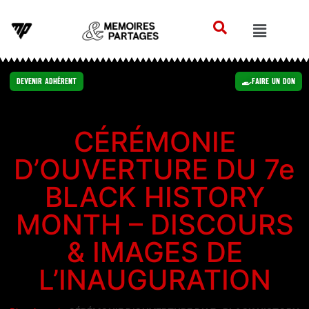
Devenir Adhérent
Faire un Don
CÉRÉMONIE
D’OUVERTURE DU 7e
BLACK HISTORY
MONTH – DISCOURS
& IMAGES DE
L’INAUGURATION