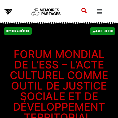
Devenir Adhérent
Faire un Don
FORUM MONDIAL
DE L’ESS – L’ACTE
CULTUREL COMME
OUTIL DE JUSTICE
SOCIALE ET DE
DÉVELOPPEMENT
TERRITORIAL,