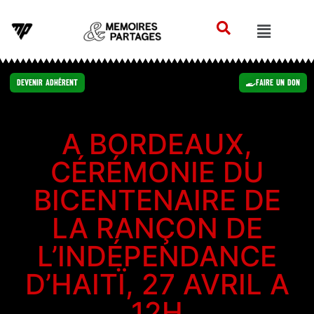
Devenir Adhérent
Faire un Don
A BORDEAUX,
CÉRÉMONIE DU
BICENTENAIRE DE
LA RANÇON DE
L’INDÉPENDANCE
D’HAITÏ, 27 AVRIL A
12H