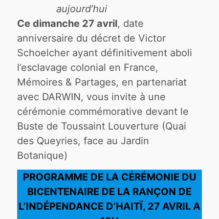
aujourd’hui
Ce dimanche 27 avril
, date
anniversaire du décret de Victor
Schoelcher ayant définitivement aboli
l’esclavage colonial en France,
Mémoires & Partages, en partenariat
avec DARWIN, vous invite à une
cérémonie commémorative devant le
Buste de Toussaint Louverture (Quai
des Queyries, face au Jardin
Botanique)
PROGRAMME DE LA CÉRÉMONIE DU
BICENTENAIRE DE LA RANÇON DE
L’INDÉPENDANCE D’HAITÏ, 27 AVRIL A