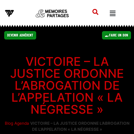
Devenir Adhérent
Faire un Don
VICTOIRE – LA
JUSTICE ORDONNE
L’ABROGATION DE
L’APPELATION « LA
NÉGRESSE »
Blog
Agenda
VICTOIRE – LA JUSTICE ORDONNE L’ABROGATION
DE L’APPELATION « LA NÉGRESSE »