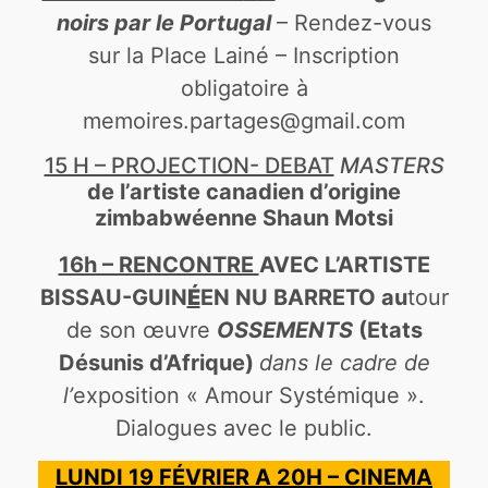
noirs par le Portugal
– Rendez-vous
sur la Place Lainé – Inscription
obligatoire à
memoires.partages@gmail.com
15 H – PROJECTION- DEBAT
MASTERS
de l’artiste canadien d’origine
zimbabwéenne Shaun Motsi
16h – RENCONTRE
AVEC L’ARTISTE
BISSAU-GUIN
É
EN NU BARRETO au
tour
de son œuvre
OSSEMENTS
(Etats
Désunis d’Afrique)
dans le cadre de
l’
exposition « Amour Systémique ».
Dialogues avec le public.
LUNDI 19 FÉVRIER A 20H – CINEMA