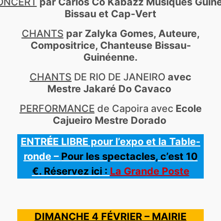
ONCERT
par Carlos Có Kabazz Musiques Guin
Bissau et Cap-Vert
CHANTS
par Zalyka Gomes, Auteure,
Compositrice, Chanteuse Bissau-
Guinéenne.
CHANTS
DE RIO DE JANEIRO
avec
Mestre Jakaré Do Cavaco
PERFORMANCE
de Capoira avec
Ecole
Cajueiro Mestre Dorado
ENTR
É
E LIBRE pour l’expo et la Table-
ronde –
Pour les spectacles, c’est 10
€. Réservez ici :
La Gran
de Poste
DIMANCHE 4 FÉVRIER – MAIRIE