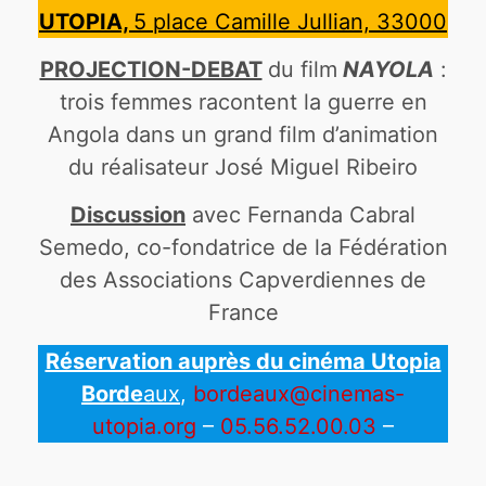
UTOPIA,
5 place Camille Jullian, 33000
PROJECTION-DEBAT
du film
NAYOLA
:
trois femmes racontent la guerre en
Angola dans un grand film d’animation
du réalisateur José Miguel Ribeiro
Discussion
avec Fernanda Cabral
Semedo, co-fondatrice de la Fédération
des Associations Capverdiennes de
France
Réservation auprès du cinéma Utopia
Borde
aux
,
bordeaux@cinemas-
utopia.org
–
05.56.52.00.03
–