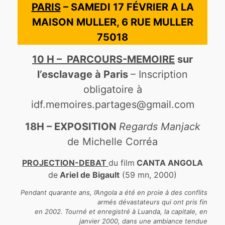
PARIS
– SAMEDI 17 FÉVRIER A LA
MAISON MULLER, 6 RUE MULLER
75018
10 H – PARCOURS-MEMOIRE
sur
l’esclavage à Paris
– Inscription
obligatoire à
idf.memoires.partages@gmail.com
18H – EXPOSITION
Regards Manjack
de Michelle Corréa
PROJECTION-DEBAT
du film
CANTA ANGOLA
de
Ariel de Bigault
(59 mn, 2000)
Pendant quarante ans, l’Angola a été en proie à des conflits
armés dévastateurs qui ont pris fin
en 2002. Tourné et enregistré à Luanda, la capitale, en
janvier 2000, dans une ambiance tendue