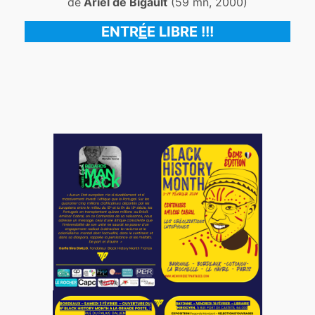
de
Ariel de Bigault
(59 mn, 2000)
ENTR
É
E LIBRE !!!