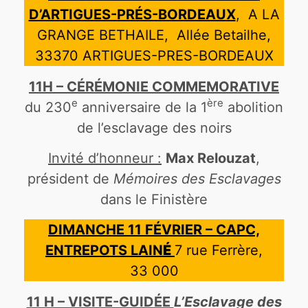
D’ARTIGUES-PRÉS-BORDEAUX
, A LA
GRANGE BETHAILE, Allée Betailhe,
33370 ARTIGUES-PRES-BORDEAUX
11H – CÉRÉMONIE COMMEMORATIVE
e
ère
du 230
anniversaire de la 1
abolition
de l’esclavage des noirs
Invité d’honneur :
Max Relouzat
,
président de
Mémoires des Esclavages
dans le Finistère
DIMANCHE 11 FÉVRIER – CAPC,
ENTREPOTS LAIN
É
7 rue Ferrère,
33 000
11 H – VISITE-GUID
É
E
L’Esclavage des