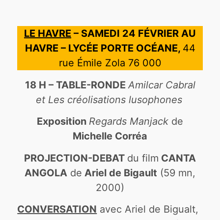
LE HAVRE
– SAMEDI 24 FÉVRIER AU
HAVRE – LYCÉE PORTE OCÉANE,
44
rue Émile Zola 76 000
18 H – TABLE-RONDE
Amilcar Cabral
et Les créolisations lusophones
Exposition
Regards Manjack
de
Michelle Corréa
PROJECTION-DEBAT
du film
CANTA
ANGOLA
de
Ariel de Bigault
(59 mn,
2000)
CONVERSATION
avec Ariel de Bigualt,