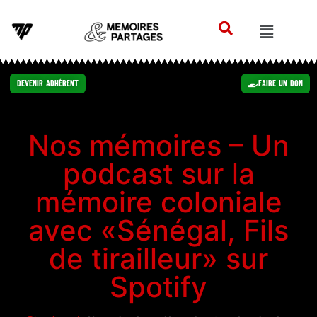
Devenir Adhérent
Faire un Don
Nos mémoires – Un
podcast sur la
mémoire coloniale
avec «Sénégal, Fils
de tirailleur» sur
Spotify