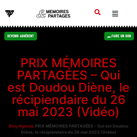
Devenir Adhérent
Faire un Don
PRIX MÉMOIRES
PARTAGÉES – Qui
est Doudou Diène, le
récipiendaire du 26
mai 2023 (Vidéo)
Blog
Agenda
PRIX MÉMOIRES PARTAGÉES – Qui est Doudou
Diène, le récipiendaire du 26 mai 2023 (Vidéo)