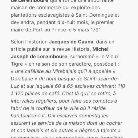
de Leremboure
qui a fondé une importante
maison de commerce qui exploite des
plantations esclavagistes à Saint-Domingue et
deviendra, pendant dix-huit mois, le premier
maire de Port au Prince le 5 mars 1791.
Selon l’historien
Jacques de Cauna
, dans un
article publié sur la revue Historia,
Michel
Joseph de Leremboure
, surnommé « le Vieux
Tigre » en raison de son caractère, possédait :
« une caféière au Mirebalais qu’il a appelée «
Donibane » du nom basque de Saint-Jean-de-
Luz et sur laquelle 60 à 65 esclaves cultivent 110
à 120 pièces de café. C’est là qu’il se retire, à
intervalles réguliers, pour faire ses comptes à
l’abri de la touffeur de la ville où il réside
habituellement. Dix esclaves domestiques
assurent le service de la maison dont un cocher
et son laquais et six autres « nègres à talents »
un menuisier, deux charpentiers, deux tonneliers,