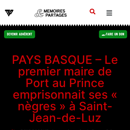
Devenir Adhérent
Faire un Don
PAYS BASQUE – Le
premier maire de
Port au Prince
emprisonnait ses «
nègres » à Saint-
Jean-de-Luz