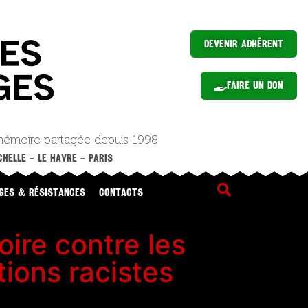
Devenir Adhérent
Faire un Don
mémoire partagée depuis 1998
HELLE – LE HAVRE – PARIS
GES & RÉSISTANCES
CONTACTS
ire contre les
tions racistes