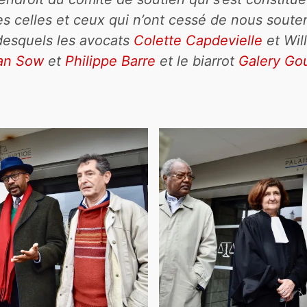
s celles et ceux qui n’ont cessé de nous souten
 desquels les avocats
Colette Capdevielle
et Wil
aan Sow
et
Philippe Barre
et le biarrot
Galery Gou