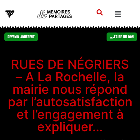
Devenir Adhérent
Faire un Don
RUES DE NÉGRIERS
– A La Rochelle, la
mairie nous répond
par l’autosatisfaction
et l’engagement à
expliquer…