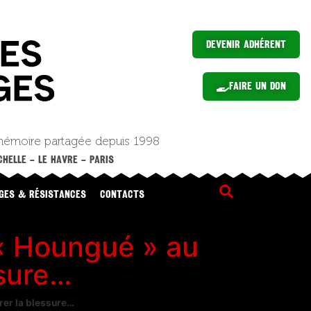
Devenir Adhérent
Faire un Don
mémoire partagée depuis 1998
HELLE – LE HAVRE – PARIS
GES & RÉSISTANCES
CONTACTS
« Houngué » au
ssure…
rer la blessure…