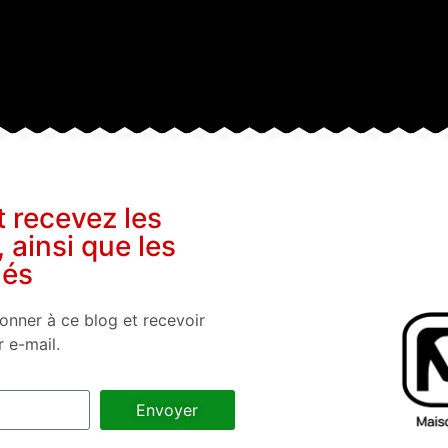
t recevez les
, ainsi que les
nés
onner à ce blog et recevoir
r e-mail.
Envoyer