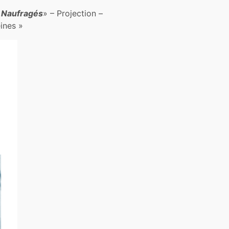
s Naufragés
» – Projection –
ines »