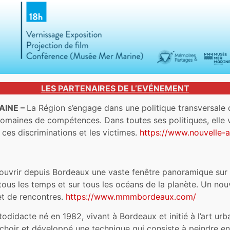
LES PARTENAIRES DE L’EVÉNEMENT
AINE –
La Région s’engage dans une politique transversale d’
omaines de compétences. Dans toutes ses politiques, elle ve
 ces discriminations et les victimes.
https://www.nouvelle-aq
vrir depuis Bordeaux une vaste fenêtre panoramique sur le p
tous les temps et sur tous les océans de la planète. Un nou
et de rencontres.
https://www.mmmbordeaux.com/
todidacte né en 1982, vivant à Bordeaux et initié à l’art urb
hoir et développé une technique qui consiste à peindre e