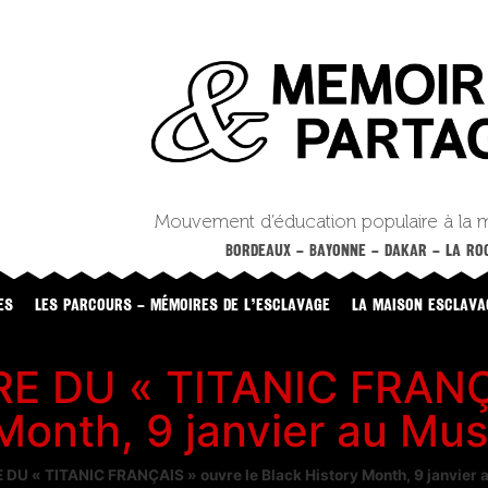
Mouvement d’éducation populaire à la 
BORDEAUX – BAYONNE – DAKAR – LA ROC
ES
LES PARCOURS – MÉMOIRES DE L’ESCLAVAGE
LA MAISON ESCLAVA
E DU « TITANIC FRANÇA
 Month, 9 janvier au Mu
DU « TITANIC FRANÇAIS » ouvre le Black History Month, 9 janvier