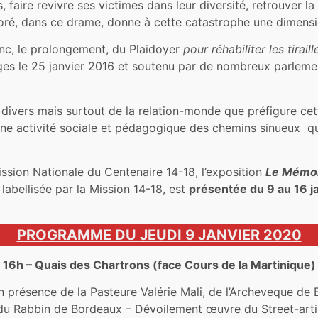
s, faire revivre ses victimes dans leur diversité, retrouver l
noré, dans ce drame, donne à cette catastrophe une dimensio
nc, le prolongement, du Plaidoyer
pour réhabiliter les tirail
ges le 25 janvier 2016 et soutenu par de nombreux parleme
divers mais surtout de la relation-monde que préfigure cet
 une activité sociale et pédagogique des chemins sinueux 
ission Nationale du Centenaire 14-18, l’exposition
Le Mémori
labellisée par la Mission 14-18, est
présentée du 9 au 16 
PROGRAMME DU JEUDI 9 JANVIER 2020
16h – Quais des Chartrons (face Cours de la Martinique)
n présence de la Pasteure Valérie Mali, de l’Archeveque de
 du Rabbin de Bordeaux – Dévoilement œuvre du Street-art