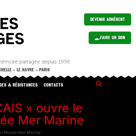
Devenir Adhérent
Faire un Don
mémoire partagée depuis 1998
HELLE – LE HAVRE – PARIS
GES & RÉSISTANCES
CONTACTS
IS » ouvre le
sée Mer Marine
 au Musée Mer Marine