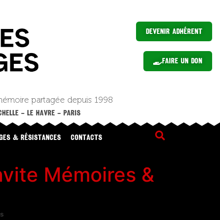
Devenir Adhérent
Faire un Don
mémoire partagée depuis 1998
HELLE – LE HAVRE – PARIS
GES & RÉSISTANCES
CONTACTS
nvite Mémoires &
es