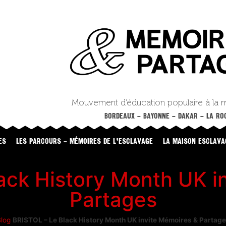
Mouvement d’éducation populaire à la 
BORDEAUX – BAYONNE – DAKAR – LA ROC
ES
LES PARCOURS – MÉMOIRES DE L’ESCLAVAGE
LA MAISON ESCLAVA
ack History Month UK i
Partages
log
BRISTOL – Le Black History Month UK invite Mémoires & Partag