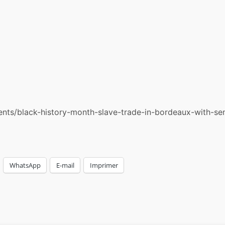
events/black-history-month-slave-trade-in-bordeaux-with-s
WhatsApp
E-mail
Imprimer