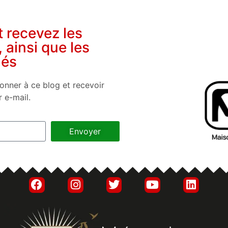
t recevez les
, ainsi que les
nés
onner à ce blog et recevoir
r e-mail.
Envoyer