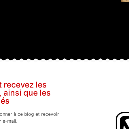
t recevez les
, ainsi que les
nés
onner à ce blog et recevoir
r e-mail.