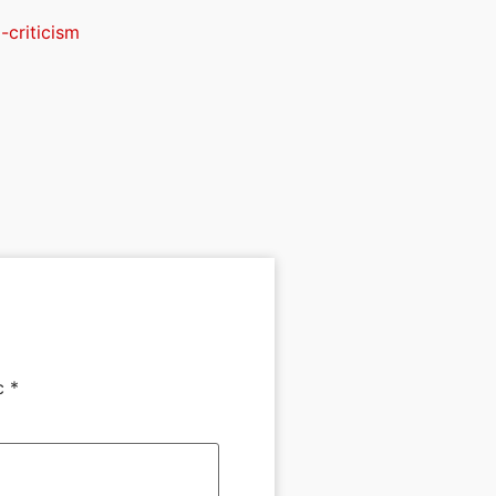
criticism
ec
*