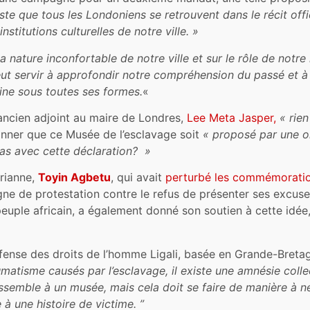
juste que tous les Londoniens se retrouvent dans le récit offic
nstitutions culturelles de notre ville. »
nature inconfortable de notre ville et sur le rôle de notre 
eut servir à approfondir notre compréhension du passé et 
aine sous toutes ses formes.
«
 ancien adjoint au maire de Londres,
Lee Meta Jasper,
« rien
onner que ce Musée de l’esclavage soit
« proposé par une o
pas avec cette déclaration? »
érianne,
Toyin Agbetu
, qui avait
perturbé les commémorati
signe de protestation contre le refus de présenter ses excus
ple africain, a également donné son soutien à cette idée, 
éfense des droits de l’homme Ligali, basée en Grande-Breta
umatisme causés par l’esclavage, il existe une amnésie colle
ssemble à un musée, mais cela doit se faire de manière à n
e à une histoire de victime. ”