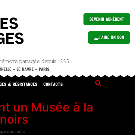
Devenir Adhérent
Faire un Don
mémoire partagée depuis 1998
HELLE – LE HAVRE – PARIS
GES & RÉSISTANCES
CONTACTS
nt un Musée à la
noirs
age des noirs