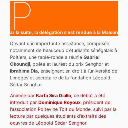
P
ar la suite, la délégation s’est rendue à la Maison de 
Devant une importante assistance, composée
notamment de beaucoup d’étudiants sénégalais à
Poitiers, une table-ronde a réunie
Gabriel
Okoundji
, poète et lauréat du prix Senghor et
Ibrahima Dia,
enseignant en droit à l’université de
Limoges et secrétaire de la fondation Léopold
Sédar Senghor.
Animée par
Karfa Sira Diallo
, ce débat a été
introduit par
Dominique Royoux
, président de
l’association Poitevine Toit du Monde, suivi par la
lecture par quelques étudiants d’extraits des
oeuvres de Léopold Sédar Senghor.