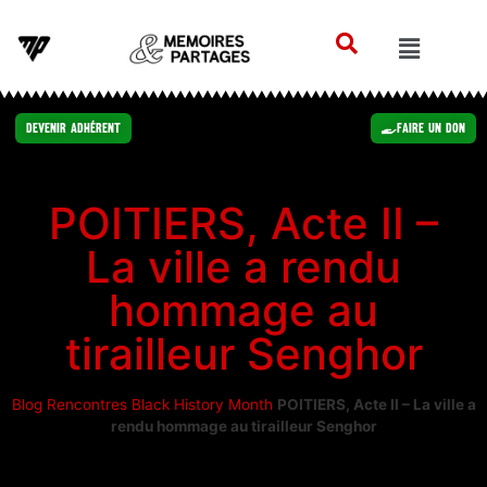
Devenir Adhérent
Faire un Don
POITIERS, Acte II –
La ville a rendu
hommage au
tirailleur Senghor
Blog
Rencontres
Black History Month
POITIERS, Acte II – La ville a
rendu hommage au tirailleur Senghor