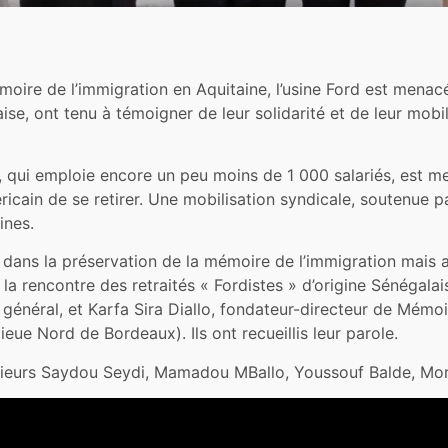
re de l’immigration en Aquitaine, l’usine Ford est menacée
aise, ont tenu à témoigner de leur solidarité et de leur mobi
d, qui emploie encore un peu moins de 1 000 salariés, est 
icain de se retirer. Une mobilisation syndicale, soutenue pa
ines.
ans la préservation de la mémoire de l’immigration mais a
 à la rencontre des retraités « Fordistes » d’origine Sénégala
 général, et Karfa Sira Diallo, fondateur-directeur de Mémoi
eue Nord de Bordeaux). Ils ont recueillis leur parole.
ieurs Saydou Seydi, Mamadou MBallo, Youssouf Balde, Mo