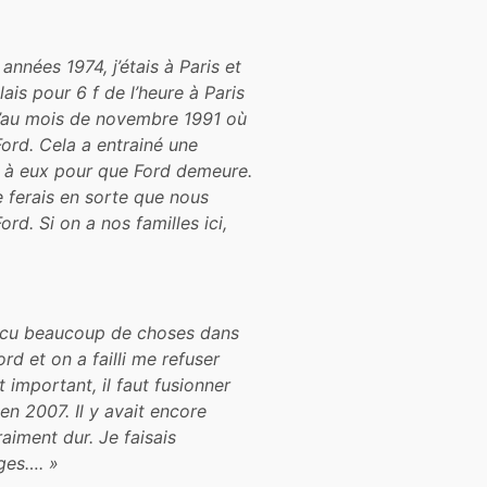
nnées 1974, j’étais à Paris et
lais pour 6 f de l’heure à Paris
squ’au mois de novembre 1991 où
Ford. Cela a entrainé une
ire à eux pour que Ford demeure.
e ferais en sorte que nous
rd. Si on a nos familles ici,
 vécu beaucoup de choses dans
ord et on a failli me refuser
t important, il faut fusionner
 en 2007. Il y avait encore
aiment dur. Je faisais
ges…. »