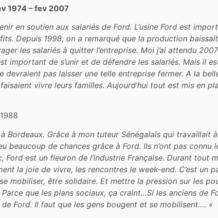
ev 1974 – fev 2007
 venir en soutien aux salariés de Ford. L’usine Ford est imp
fits. Depuis 1998, on a remarqué que la production baissait
r les salariés à quitter l’entreprise. Moi j’ai attendu 2007
t important de s’unir et de défendre les salariés. Mais il es
e devraient pas laisser une telle entreprise fermer. A la bell
 faisaient vivre leurs familles. Aujourd’hui tout est mis en p
, 1988
 Bordeaux. Grâce à mon tuteur Sénégalais qui travaillait à F
eu beaucoup de chances grâce à Ford. Ils n’ont pas connu l
, Ford est un fleuron de l’industrie Française. Durant tout 
aiment la joie de vivre, les rencontres le week-end. C’est un 
d se mobiliser, être solidaire. Et mettre la pression sur les 
s. Parce que les plans sociaux, ça craint…Si les anciens de 
n de Ford. Il faut que les gens bougent et se mobilisent…. «