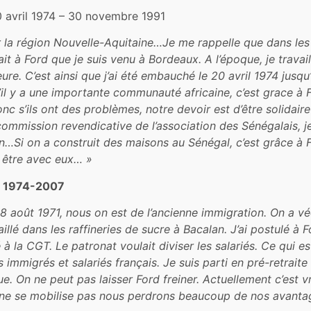
20 avril 1974 – 30 novembre 1991
 la région Nouvelle-Aquitaine…Je me rappelle que dans les a
ait à Ford que je suis venu à Bordeaux. A l’époque, je travail
’heure. C’est ainsi que j’ai été embauché le 20 avril 1974 ju
S’il y a une importante communauté africaine, c’est grace à 
Donc s’ils ont des problèmes, notre devoir est d’être solida
ommission revendicative de l’association des Sénégalais, j
n…Si on a construit des maisons au Sénégal, c’est grâce à Fo
t être avec eux… »
», 1974-2007
 28 août 1971, nous on est de l’ancienne immigration. On a
illé dans les raffineries de sucre à Bacalan. J’ai postulé à F
 à la CGT. Le patronat voulait diviser les salariés. Ce qui es
s immigrés et salariés français. Je suis parti en pré-retraite
. On ne peut pas laisser Ford freiner. Actuellement c’est vr
 ne se mobilise pas nous perdrons beaucoup de nos avanta