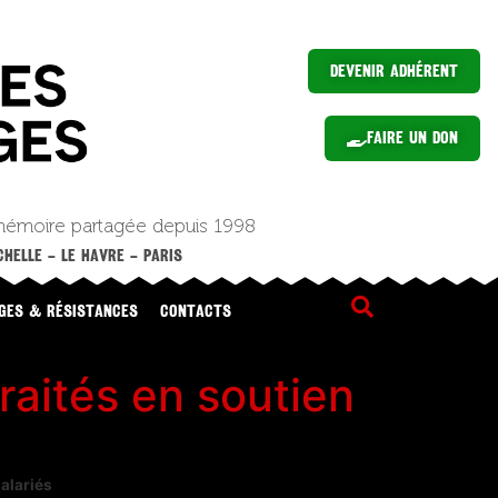
Devenir Adhérent
Faire un Don
mémoire partagée depuis 1998
HELLE – LE HAVRE – PARIS
GES & RÉSISTANCES
CONTACTS
aités en soutien
alariés