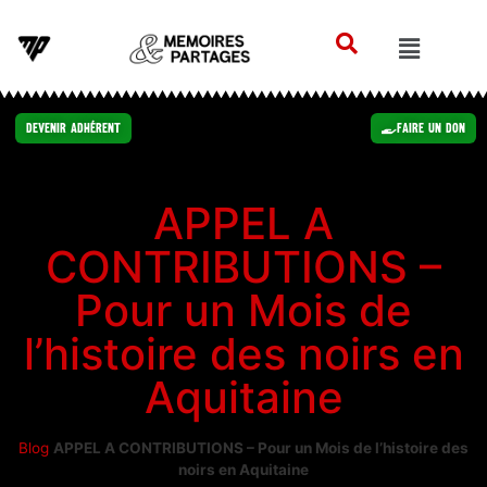
Devenir Adhérent
Faire un Don
APPEL A
CONTRIBUTIONS –
Pour un Mois de
l’histoire des noirs en
Aquitaine
Blog
APPEL A CONTRIBUTIONS – Pour un Mois de l’histoire des
noirs en Aquitaine