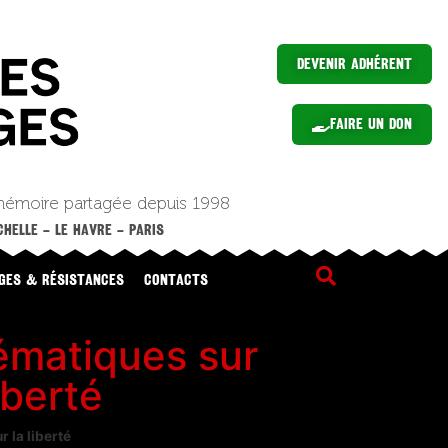
Devenir Adhérent
Faire un Don
mémoire partagée depuis 1998
HELLE – LE HAVRE – PARIS
GES & RÉSISTANCES
CONTACTS
matiques sur
iberté
la liberté