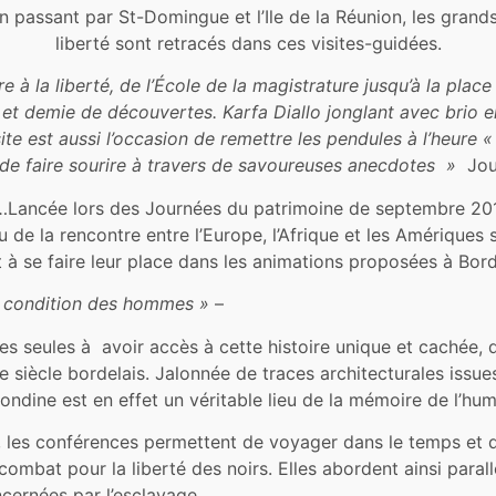
n passant par St-Domingue et l’Ile de la Réunion, les gra
liberté sont retracés dans ces visites-guidées.
re à la liberté, de l’École de la magistrature jusqu’à la plac
t demie de découvertes. Karfa Diallo jonglant avec brio en
site est aussi l’occasion de remettre les pendules à l’heure «
de faire sourire à travers de savoureuses anecdotes »
Jour
ncée lors des Journées du patrimoine de septembre 2012,
su de la rencontre entre l’Europe, l’Afrique et les Amérique
 se faire leur place dans les animations proposées à Bor
la condition des hommes »
–
es seules à avoir accès à cette histoire unique et cachée,
 siècle bordelais. Jalonnée de traces architecturales issue
irondine est en effet un véritable lieu de la mémoire de l’hum
les conférences permettent de voyager dans le temps et da
ombat pour la liberté des noirs. Elles abordent ainsi paral
ncernées par l’esclavage.