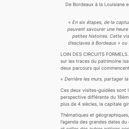
De Bordeaux à la Louisiane e
«
En six étapes, de la captu
peuvent savourer une heure e
petites histoires. Cette vi
d’esclaves à Bordeaux » ou 
LOIN DES CIRCUITS FORMELS…La
sur les traces du patrimoine is
deux parcours qui commencent à
« Derrière les murs, partager 
Ces deux visites-guidées sont l
perspective différente du 18ème
plus de 4 siècles, la capitale g
Thématiques et géographiques, 
l’agenda des grandes dates du c
et celles des autres nations co