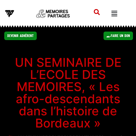
Devenir Adhérent
Faire un Don
UN SEMINAIRE DE
L’ECOLE DES
MEMOIRES, « Les
afro-descendants
dans l’histoire de
Bordeaux »