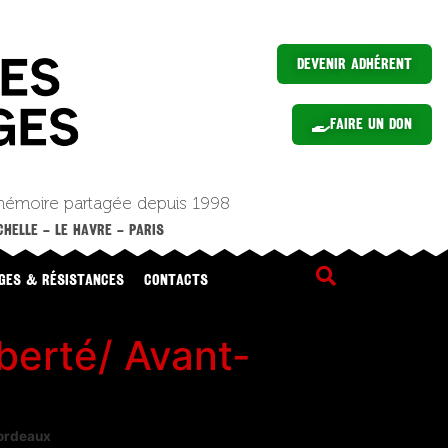
Devenir Adhérent
Faire un Don
mémoire partagée depuis 1998
HELLE – LE HAVRE – PARIS
GES & RÉSISTANCES
CONTACTS
berté/ Avant-
Bordeaux