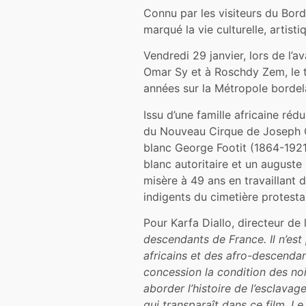
Connu par les visiteurs du Bor
marqué la vie culturelle, artist
Vendredi 29 janvier, lors de l’
Omar Sy et à Roschdy Zem, le t
années sur la Métropole bordel
Issu d’une famille africaine ré
du Nouveau Cirque de Joseph Oll
blanc George Footit (1864-192
blanc autoritaire et un auguste 
misère à 49 ans en travaillant 
indigents du cimetière protest
Pour Karfa Diallo, directeur de 
descendants de France. Il n’est 
africains et des afro-descendan
concession la condition des noi
aborder l’histoire de l’esclavag
qui transparaît dans ce film. Le