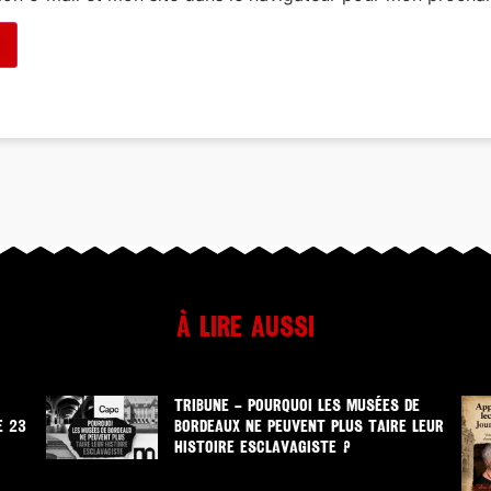
À lire aussi
TRIBUNE – POURQUOI LES MUSÉES DE
E 23
BORDEAUX NE PEUVENT PLUS TAIRE LEUR
HISTOIRE ESCLAVAGISTE ?