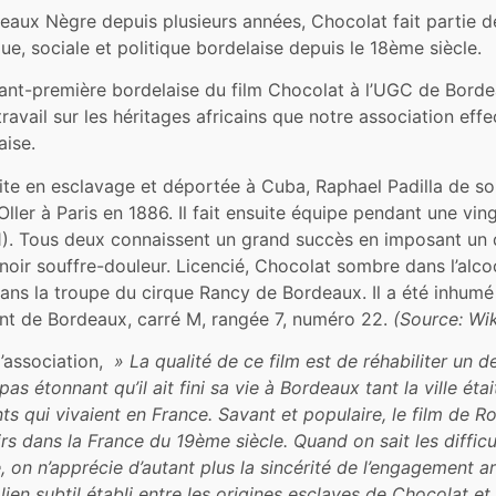
deaux Nègre depuis plusieurs années, Chocolat fait partie 
ique, sociale et politique bordelaise depuis le 18ème siècle.
avant-première bordelaise du film Chocolat à l’UGC de Borde
ravail sur les héritages africains que notre association ef
aise.
duite en esclavage et déportée à Cuba, Raphael Padilla de s
er à Paris en 1886. Il fait ensuite équipe pendant une vin
1). Tous deux connaissent un grand succès en imposant un
noir souffre-douleur. Licencié, Chocolat sombre dans l’alcoo
dans la troupe du cirque Rancy de Bordeaux. Il a été inhumé
ant de Bordeaux, carré M, rangée 7, numéro 22.
(Source: Wi
l’association,
» La qualité de ce film est de réhabiliter un d
pas étonnant qu’il ait fini sa vie à Bordeaux tant la ville ét
ts qui vivaient en France. Savant et populaire, le film de
rs dans la France du 19ème siècle. Quand on sait les diffic
e, on n’apprécie d’autant plus la sincérité de l’engagement ar
 lien subtil établi entre les origines esclaves de Chocolat e