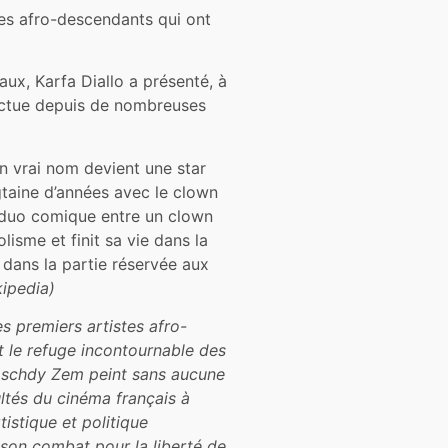
des afro-descendants qui ont
aux, Karfa Diallo a présenté, à
fectue depuis de nombreuses
on vrai nom devient une star
gtaine d’années avec le clown
 duo comique entre un clown
lisme et finit sa vie dans la
 dans la partie réservée aux
kipedia)
es premiers artistes afro-
ait le refuge incontournable des
 Roschdy Zem peint sans aucune
ultés du cinéma français à
tistique et politique
t son combat pour la liberté de