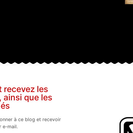
t recevez les
, ainsi que les
nés
onner à ce blog et recevoir
r e-mail.