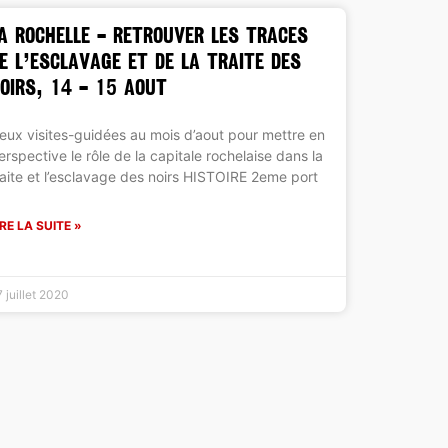
A ROCHELLE – retrouver les traces
e l’esclavage et de la traite des
oirs, 14 – 15 aout
eux visites-guidées au mois d’aout pour mettre en
erspective le rôle de la capitale rochelaise dans la
raite et l’esclavage des noirs HISTOIRE 2eme port
IRE LA SUITE »
 juillet 2020