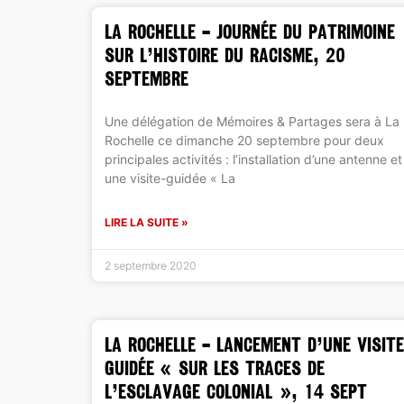
LA ROCHELLE – Journée du patrimoine
sur l’histoire du racisme, 20
septembre
Une délégation de Mémoires & Partages sera à La
Rochelle ce dimanche 20 septembre pour deux
principales activités : l’installation d’une antenne et
une visite-guidée « La
LIRE LA SUITE »
2 septembre 2020
LA ROCHELLE – Lancement d’une visite
guidée « sur les traces de
l’esclavage colonial », 14 sept