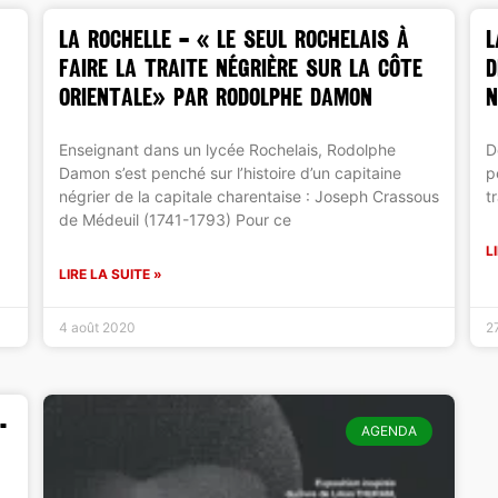
LA ROCHELLE – « Le seul rochelais à
L
faire la traite négrière sur la côte
d
orientale» par Rodolphe Damon
n
Enseignant dans un lycée Rochelais, Rodolphe
D
Damon s’est penché sur l’histoire d’un capitaine
p
négrier de la capitale charentaise : Joseph Crassous
t
de Médeuil (1741-1793) Pour ce
L
LIRE LA SUITE »
4 août 2020
27
-
AGENDA