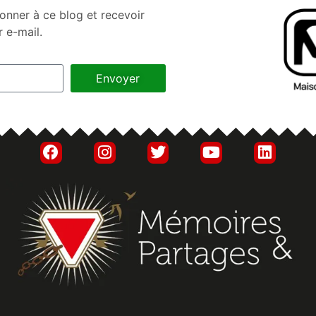
onner à ce blog et recevoir
r e-mail.
Envoyer