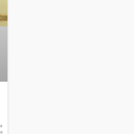
la
ne