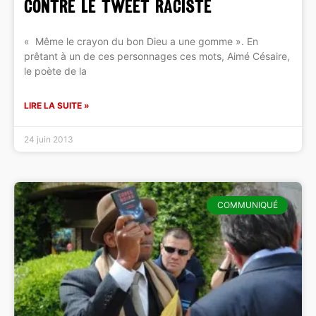
contre le Tweet raciste
« Même le crayon du bon Dieu a une gomme ». En
prêtant à un de ces personnages ces mots, Aimé Césaire,
le poète de la
LIRE LA SUITE »
24 juin 2013
COMMUNIQUÉ