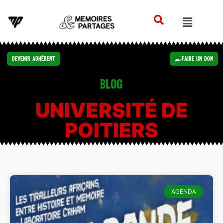
Devenir Adhérent
Faire un Don
Blog
UNIVERSITÉ DE
POITIERS
AGENDA