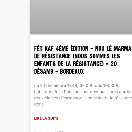
FÈT KAF 4ème édition – Nou lé marma
de résistance (Nous sommes les
enfants de la résistance) – 20
désamb – Bordeaux
Le 20 décembre 1848, 62 000 des 100 000
habitants de la Réunion sont devenus libres après
deux siècles d’esclavage. Une histoire de résistan
dont
LIRE LA SUITE »